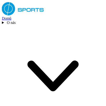
Domů
O nás