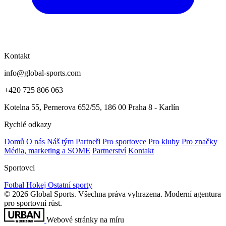
Kontakt
info@global-sports.com
+420 725 806 063
Kotelna 55, Pernerova 652/55, 186 00 Praha 8 - Karlín
Rychlé odkazy
Domů
O nás
Náš tým
Partneři
Pro sportovce
Pro kluby
Pro značky
Média, marketing a SOME
Partnerství
Kontakt
Sportovci
Fotbal
Hokej
Ostatní sporty
© 2026 Global Sports. Všechna práva vyhrazena.
Moderní agentura
pro sportovní růst.
Webové stránky na míru